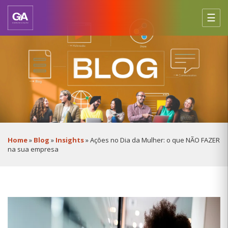
☰
HOME
Home
»
Blog
»
Insights
»
Ações no Dia da Mulher: o que NÃO FAZER
na sua empresa
SOBRE
NÓS
SERVIÇOS
CASES
BLOG