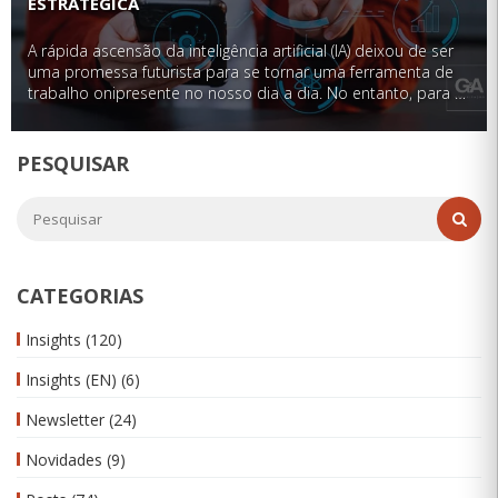
ESTRATÉGICA
A rápida ascensão da inteligência artificial (IA) deixou de ser
uma promessa futurista para se tornar uma ferramenta de
trabalho onipresente no nosso dia a dia. No entanto, para o
profissional de comunicação corporativa, o desafio mudou
de patamar: o …
PESQUISAR
CATEGORIAS
Insights
(120)
Insights (EN)
(6)
Newsletter
(24)
Novidades
(9)