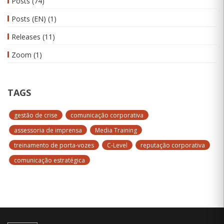
Posts
(74)
Posts (EN)
(1)
Releases
(11)
Zoom
(1)
TAGS
gestão de crise
comunicação corporativa
assessoria de imprensa
Media Training
treinamento de porta-vozes
C-Level
reputação corporativa
comunicação estratégica