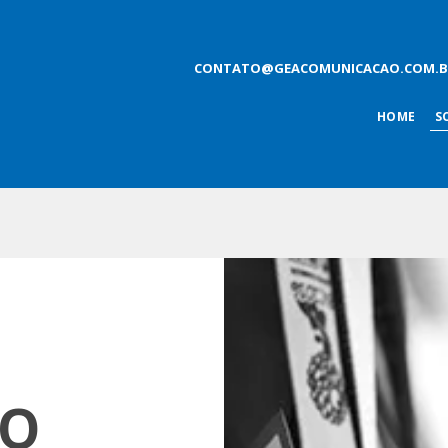
CONTATO@GEACOMUNICACAO.COM.B
HOME
S
 O