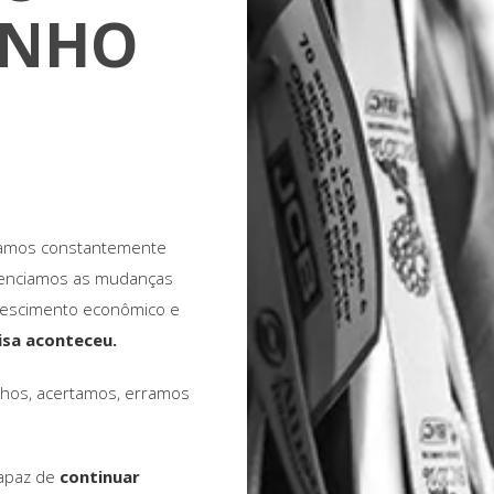
INHO
ovamos constantemente
ivenciamos as mudanças
crescimento econômico e
isa aconteceu.
hos, acertamos, erramos
capaz de
continuar