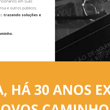
ncionários em suas
nsa e outros públicos.
os
trazendo soluções e
aminho.
, HÁ 30 ANOS 
OVOS CAMINHO