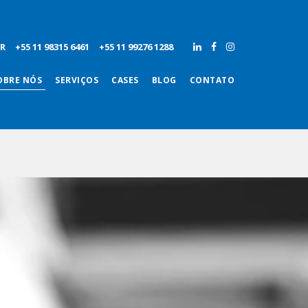
R
+55 11 98315 6461
+55 11 99276 1288
OBRE NÓS
SERVIÇOS
CASES
BLOG
CONTATO