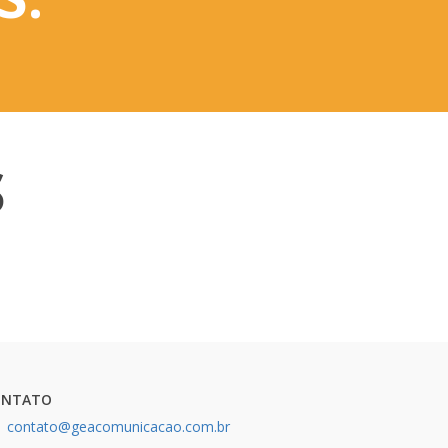
S
ENTREGA
ONTATO
contato@geacomunicacao.com.br