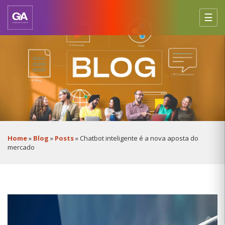
☰
HOME
Home
»
Blog
»
Posts
»
Chatbot inteligente é a nova aposta do
mercado
SOBRE
NÓS
SERVIÇOS
CASES
BLOG