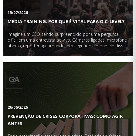
15/07/2026
MEDIA TRAINING: POR QUE É VITAL PARA O C-LEVEL?
Imagine um CEO sendo surpreendido por uma pergunta
difícil em uma entrevista ao vivo. Câmeras ligadas, microfone
aberto, repórter aguardando. Em segundos, o que ele disser,
ou deixar de dizer, pode repercutir em manchetes, redes
sociais e, inevitavelmente, na percepção …
26/06/2026
PREVENÇÃO DE CRISES CORPORATIVAS: COMO AGIR
ANTES