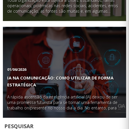
Toda organização está sujeita a crises. Escândalos, falhas
operacionais, polêmicas nas redes sociais, acidentes, erros
de comunicação, as fontes são muitas e, em algumas
situações, imprevisíveis. Mas a diferença entre empresas que
saem fortalecidas de uma crise e aquelas que …
01/06/2026
IA NA COMUNICAÇÃO: COMO UTILIZAR DE FORMA
ESTRATÉGICA
A rápida ascensão da inteligência artificial (IA) deixou de ser
uma promessa futurista para se tornar uma ferramenta de
trabalho onipresente no nosso dia a dia. No entanto, para o
profissional de comunicação corporativa, o desafio mudou
de patamar: o …
PESQUISAR