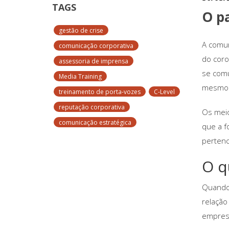
TAGS
O p
gestão de crise
A comun
comunicação corporativa
do coro
assessoria de imprensa
se comu
Media Training
mesmo 
treinamento de porta-vozes
C-Level
reputação corporativa
Os mei
comunicação estratégica
que a f
pertenc
O q
Quando 
relação
empres