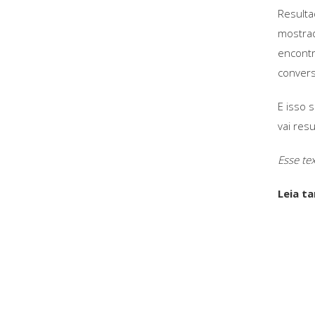
Resulta
mostrad
encontr
convers
E isso 
vai res
Esse tex
Leia t