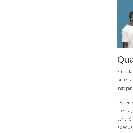
Qua
Em rela
outros.
instigar
Os cana
mensage
canal é
adequa