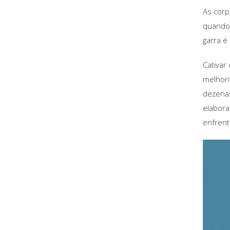
As cor
quando 
garra é
Cativar
melhori
dezenas
elabora
enfrent