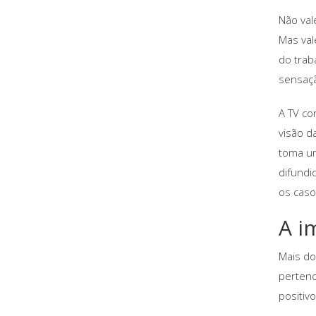
Não val
Mas val
do trab
sensaçã
A TV co
visão d
toma u
difundi
os caso
A i
Mais do
pertenc
positiv