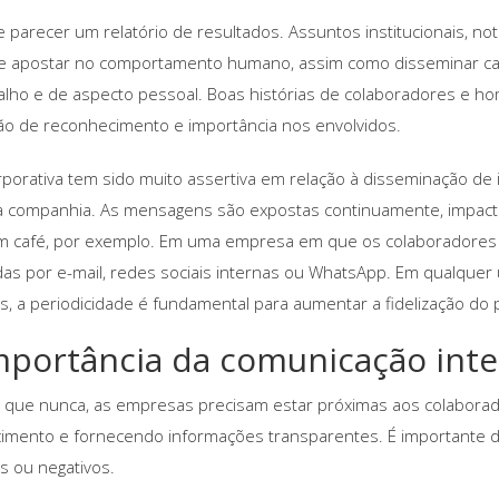
e parecer um relatório de resultados. Assuntos institucionais, no
e apostar no comportamento humano, assim como disseminar cam
alho e de aspecto pessoal. Boas histórias de colaboradores e 
o de reconhecimento e importância nos envolvidos.
rporativa tem sido muito assertiva em relação à disseminação de 
a companhia. As mensagens são expostas continuamente, impact
m café, por exemplo. Em uma empresa em que os colaboradores
das por e-mail, redes sociais internas ou WhatsApp. Em qualquer
s, a periodicidade é fundamental para aumentar a fidelização do p
mportância da comunicação inte
 que nunca, as empresas precisam estar próximas aos colaborad
imento e fornecendo informações transparentes. É importante di
os ou negativos.